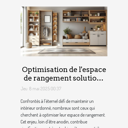
Optimisation de l'espace
de rangement solutions
ingénieuses pour une
Jeu. 8 mai 2025 00:37
maison ordonnée
Confrontés à l'éternel défi de maintenir un
intérieur ordonné, nombreux sont ceux qui
cherchent à optimiser leur espace de rangement.
Cet enjeu, loin d'être anodin, contribue