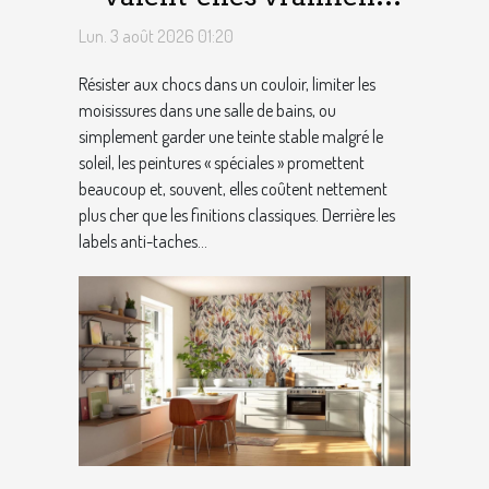
leur prix pour vos projets
Lun. 3 août 2026 01:20
chez vous ?
Résister aux chocs dans un couloir, limiter les
moisissures dans une salle de bains, ou
simplement garder une teinte stable malgré le
soleil, les peintures « spéciales » promettent
beaucoup et, souvent, elles coûtent nettement
plus cher que les finitions classiques. Derrière les
labels anti-taches...