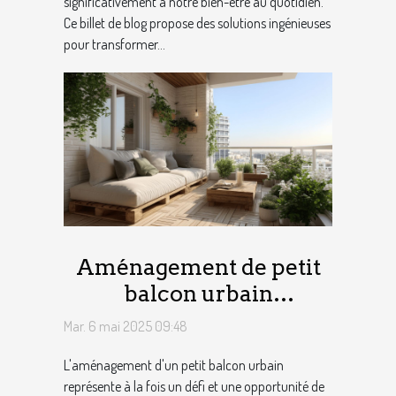
significativement à notre bien-être au quotidien.
Ce billet de blog propose des solutions ingénieuses
pour transformer...
Aménagement de petit
balcon urbain
optimisation d'espace et
Mar. 6 mai 2025 09:48
plantes résistantes
L'aménagement d'un petit balcon urbain
représente à la fois un défi et une opportunité de