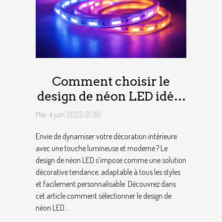
Comment choisir le
design de néon LED idéal
pour votre intérieur
Mer. 4 juin 2025 01:30
Envie de dynamiser votre décoration intérieure
avec une touche lumineuse et moderne ? Le
design de néon LED s’impose comme une solution
décorative tendance, adaptable à tous les styles
et facilement personnalisable. Découvrez dans
cet article comment sélectionner le design de
néon LED...