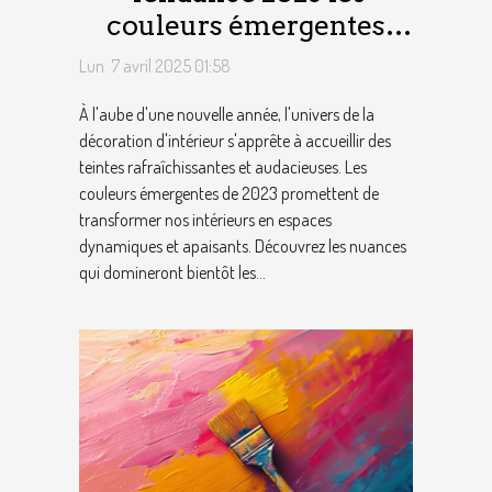
couleurs émergentes
pour rafraîchir votre
Lun. 7 avril 2025 01:58
intérieur
À l'aube d'une nouvelle année, l'univers de la
décoration d'intérieur s'apprête à accueillir des
teintes rafraîchissantes et audacieuses. Les
couleurs émergentes de 2023 promettent de
transformer nos intérieurs en espaces
dynamiques et apaisants. Découvrez les nuances
qui domineront bientôt les...