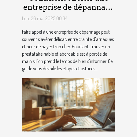
entreprise de dépannage
fiable et à bon prix ?
Lun. 26 mai 2025 00:34
Faire appel à une entreprise de dépannage peut
souvent s'avérer délicat, entre crainte d'arnaques
et peur de payer trop cher. Pourtant, trouver un
prestataire fiable et abordable est à portée de
main si l’on prend le temps de bien s’informer. Ce
guide vous dévoile les étapes et astuces...