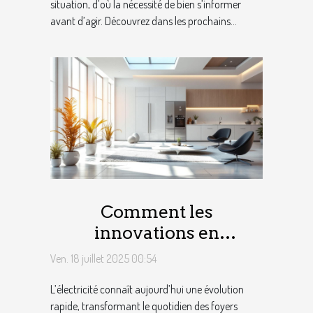
situation, d’où la nécessité de bien s’informer
avant d’agir. Découvrez dans les prochains...
Comment les
innovations en
électricité renforcent
Ven. 18 juillet 2025 00:54
l'efficacité énergétique
L’électricité connaît aujourd’hui une évolution
des foyers ?
rapide, transformant le quotidien des foyers