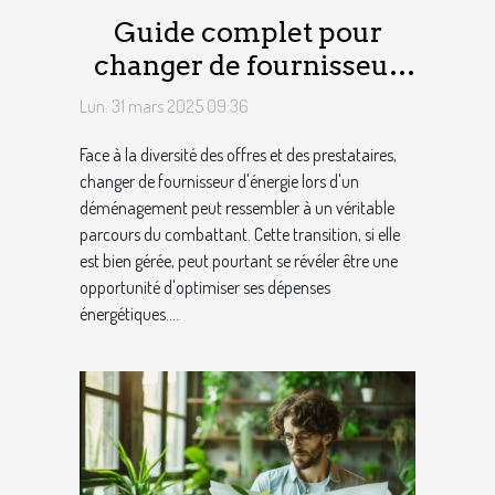
Guide complet pour
changer de fournisseur
d'énergie lors d'un
Lun. 31 mars 2025 09:36
déménagement
Face à la diversité des offres et des prestataires,
changer de fournisseur d'énergie lors d'un
déménagement peut ressembler à un véritable
parcours du combattant. Cette transition, si elle
est bien gérée, peut pourtant se révéler être une
opportunité d'optimiser ses dépenses
énergétiques....