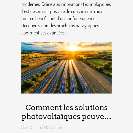
modernes. Grâce aux innovations technologiques,
il est désormais possible de consommer moins
tout en bénéficiant d’un confort supérieur.
Découvrez dans les prochains paragraphes
comment ces avancées...
Comment les solutions
photovoltaïques peuvent
transformer le secteur
Ven. 13 juin 2025 01:56