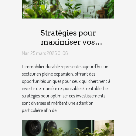
Stratégies pour
maximiser vos
investissements dans
Mar. 25 mars 2025 01:06
l'immobilier durable
L'immobilier durable représente aujourd'hui un
secteur en pleine expansion, offrant des
opportunités uniques pour ceux qui cherchent à
investir de manière responsable et rentable. Les
stratégies pour optimiser ces investissements
sont diverses et méritent une attention
particulière afin de...