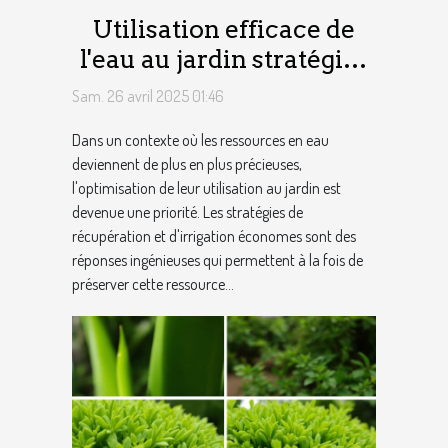
Utilisation efficace de
l'eau au jardin stratégies
de récupération et
Sam. 26 avril 2025 01:46
d'irrigation économes
Dans un contexte où les ressources en eau
deviennent de plus en plus précieuses,
l'optimisation de leur utilisation au jardin est
devenue une priorité. Les stratégies de
récupération et d'irrigation économes sont des
réponses ingénieuses qui permettent à la fois de
préserver cette ressource...