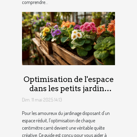
comprendre...
Optimisation de l'espace
dans les petits jardins
techniques et astuces
Dim. 11 mai 2025 14:13
Pour les amoureux du jardinage disposant d'un
espace réduit, l'optimisation de chaque
centimètre carré devient une véritable quête
créative. Ce guide est conçu pour vous aider à