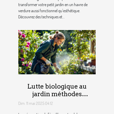
transformer votre petit jardin en un havre de
verdure aussi fonctionnel qu'esthétique.
Découvrez des techniques et...
Lutte biologique au
jardin méthodes
naturelles pour contrôler
Dim. 11 mai 2025 04:12
les ravageurs