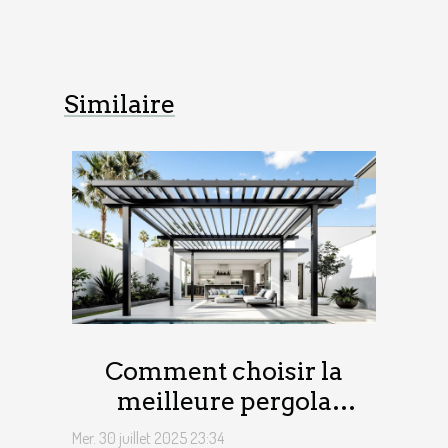
Similaire
Comment choisir la
meilleure pergola
bioclimatique pour votre
Mer. 30 juillet 2025 23:34