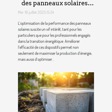
des panneaux solaires :
Conseils et techniques
Mer. 16 juillet 2025 15:24
L’optimisation de la performance des panneaux
solaires suscite un vif intérêt, tant pour les
particuliers que pour les professionnels engagés
dans la transition énergétique. Améliorer
l’efficacité de ces dispositifs permet non
seulement de maximiser la production d’énergie,
mais aussi d’optimiser...