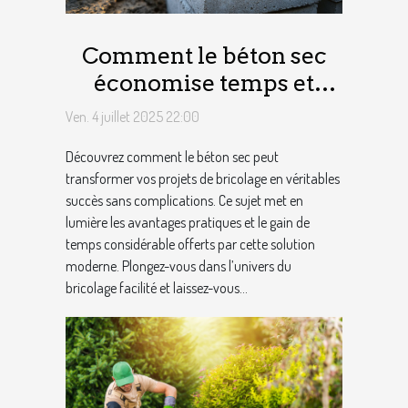
Comment le béton sec
économise temps et
effort en bricolage ?
Ven. 4 juillet 2025 22:00
Découvrez comment le béton sec peut
transformer vos projets de bricolage en véritables
succès sans complications. Ce sujet met en
lumière les avantages pratiques et le gain de
temps considérable offerts par cette solution
moderne. Plongez-vous dans l’univers du
bricolage facilité et laissez-vous...