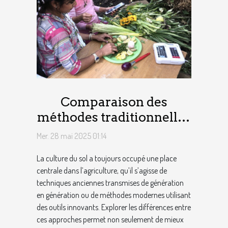
Comparaison des
méthodes traditionnelles
et modernes pour
Mer. 28 mai 2025 01:14
cultiver le sol
La culture du sol a toujours occupé une place
centrale dans l’agriculture, qu’il s’agisse de
techniques anciennes transmises de génération
en génération ou de méthodes modernes utilisant
des outils innovants. Explorer les différences entre
ces approches permet non seulement de mieux