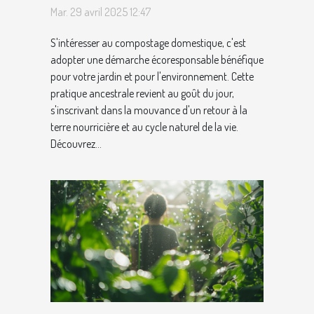
pour enrichir la terre de
Mar. 29 avril 2025 12:47
votre jardin
S'intéresser au compostage domestique, c'est
adopter une démarche écoresponsable bénéfique
pour votre jardin et pour l'environnement. Cette
pratique ancestrale revient au goût du jour,
s'inscrivant dans la mouvance d'un retour à la
terre nourricière et au cycle naturel de la vie.
Découvrez...