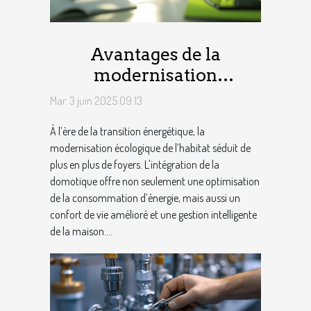
Avantages de la
modernisation
écologique de votre
Mar. 3 juin 2025 09:13
habitat avec la
À l’ère de la transition énergétique, la
domotique
modernisation écologique de l’habitat séduit de
plus en plus de foyers. L'intégration de la
domotique offre non seulement une optimisation
de la consommation d’énergie, mais aussi un
confort de vie amélioré et une gestion intelligente
de la maison....