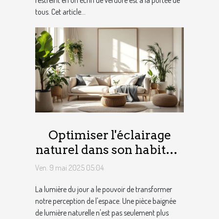
tous. Cet article...
Optimiser l'éclairage
naturel dans son habitat -
Techniques simples pour
Ven. 9 mai 2025 05:04
agrandir l'espace
La lumière du jour a le pouvoir de transformer
visuellement
notre perception de l'espace. Une pièce baignée
de lumière naturelle n'est pas seulement plus