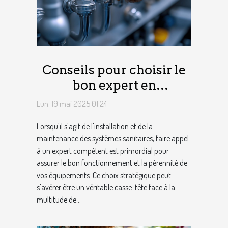
Conseils pour choisir le
bon expert en
installations sanitaires
Lun. 19 mai 2025 01:24
Lorsqu'il s'agit de l'installation et de la
maintenance des systèmes sanitaires, faire appel
à un expert compétent est primordial pour
assurer le bon fonctionnement et la pérennité de
vos équipements. Ce choix stratégique peut
s'avérer être un véritable casse-tête face à la
multitude de...