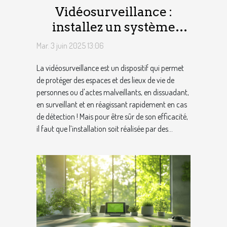
Vidéosurveillance :
installez un système
complet avec ValloTech !
Mar. 3 juin 2025 13:06
La vidéosurveillance est un dispositif qui permet
de protéger des espaces et des lieux de vie de
personnes ou d'actes malveillants, en dissuadant,
en surveillant et en réagissant rapidement en cas
de détection ! Mais pour être sûr de son efficacité,
il faut que l’installation soit réalisée par des...