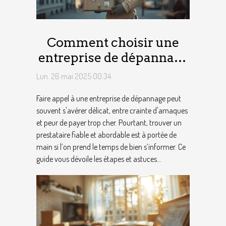
Comment choisir une
entreprise de dépannage
fiable et à bon prix ?
Lun. 26 mai 2025 00:34
Faire appel à une entreprise de dépannage peut
souvent s'avérer délicat, entre crainte d'arnaques
et peur de payer trop cher. Pourtant, trouver un
prestataire fiable et abordable est à portée de
main si l’on prend le temps de bien s’informer. Ce
guide vous dévoile les étapes et astuces...