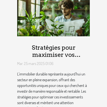
Stratégies pour
maximiser vos
investissements dans
Mar. 25 mars 2025 01:06
l'immobilier durable
L'immobilier durable représente aujourd'hui un
secteur en pleine expansion, offrant des
opportunités uniques pour ceux qui cherchent à
investir de manière responsable et rentable. Les
stratégies pour optimiser ces investissements
sont diverses et méritent une attention