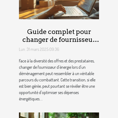
Guide complet pour
changer de fournisseur
d'énergie lors d'un
Lun. 31 mars 2025 09:36
déménagement
Face à la diversité des offres et des prestataires,
changer de fournisseur d'énergie lors d'un
déménagement peut ressembler à un véritable
parcours du combattant. Cette transition, si elle
est bien gérée, peut pourtant se révéler être une
opportunité d'optimiser ses dépenses
énergétiques....