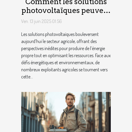
Comment les solutions
photovoltaïques peuvent
transformer le secteur
Ven. 13 juin 2025 01:56
agricole
Les solutions photovoltaïques bouleversent
aujourd’hui le secteur agricole, offrant des
perspectives inédites pour produire de l’énergie
propre tout en optimisant les ressources. Face aux
défis énergétiques et environnementaux, de
nombreux exploitants agricoles se tournent vers
cette...