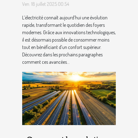
électricité renforcent
Ven. 18 juillet 2025 00:54
l'efficacité énergétique
L’électricité connaît aujourd’hui une évolution
des foyers ?
rapide, transformant le quotidien des foyers
modernes. Grâce aux innovations technologiques,
il est désormais possible de consommer moins
tout en bénéficiant d’un confort supérieur.
Découvrez dans les prochains paragraphes
comment ces avancées...