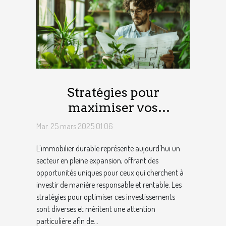
Stratégies pour
maximiser vos
investissements dans
Mar. 25 mars 2025 01:06
l'immobilier durable
L'immobilier durable représente aujourd'hui un
secteur en pleine expansion, offrant des
opportunités uniques pour ceux qui cherchent à
investir de manière responsable et rentable. Les
stratégies pour optimiser ces investissements
sont diverses et méritent une attention
particulière afin de...