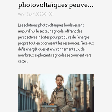
photovoltaïques peuvent
transformer le secteur
Ven. 13 juin 2025 01:56
agricole
Les solutions photovoltaïques bouleversent
aujourd’hui le secteur agricole, offrant des
perspectives inédites pour produire de l’énergie
propre tout en optimisant les ressources. Face aux
défis énergétiques et environnementaux, de
nombreux exploitants agricoles se tournent vers
cette...