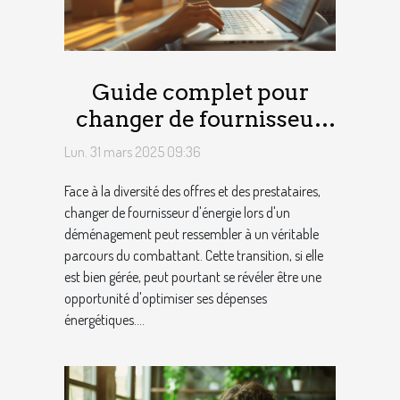
Guide complet pour
changer de fournisseur
d'énergie lors d'un
Lun. 31 mars 2025 09:36
déménagement
Face à la diversité des offres et des prestataires,
changer de fournisseur d'énergie lors d'un
déménagement peut ressembler à un véritable
parcours du combattant. Cette transition, si elle
est bien gérée, peut pourtant se révéler être une
opportunité d'optimiser ses dépenses
énergétiques....