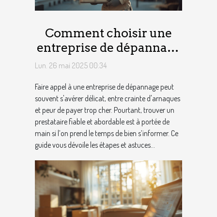
Comment choisir une
entreprise de dépannage
fiable et à bon prix ?
Lun. 26 mai 2025 00:34
Faire appel à une entreprise de dépannage peut
souvent s'avérer délicat, entre crainte d'arnaques
et peur de payer trop cher. Pourtant, trouver un
prestataire fiable et abordable est à portée de
main si l’on prend le temps de bien s’informer. Ce
guide vous dévoile les étapes et astuces...